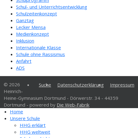
Schulprogramm
Schul- und Unterrichtsentwicklung
Schulzeitenkonzept
Ganztag
Lecker Mensa
Medienkonzept
Inklusion
Internationale Klasse
Schule ohne Rassismus
Anfahrt
ADS
© 2026
Suche
Datenschutzerklärung
Impressum
Heinrich-
Heine-Gymnasium Dortmund - Dörwerstr. 34 - 44359
Dortmund - powered by
Die Web-Fabrik
Home
Unsere Schule
HHG erklärt
HHG weltweit