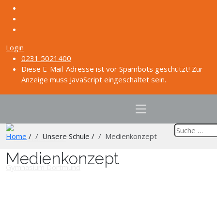
Login
0231 5021400
Diese E-Mail-Adresse ist vor Spambots geschützt! Zur
Anzeige muss JavaScript eingeschaltet sein.
Home
/
Unsere Schule
/
Medienkonzept
Medienkonzept