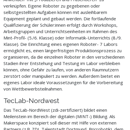
verknüpfen. Eigene Roboter zu gegebenen oder
selbstgestellten Aufgaben können mit ausleihbarem
Equipment geplant und gebaut werden. Die fortlaufende
Qualifizierung der Schüler:innen erfolgt durch Workshops,
Arbeitsgruppen und Unterrichtseinheiten im Rahmen des
Mint-Profil- (5./6. Klasse) oder Informatik-Unterrichts (8./9.
Klasse). Die Einrichtung eines eigenen Roboter- 7 Labors
ermöglicht es, einen längerfristigen Produktionsprozess zu
organisieren, da die einzelnen Roboter in den verschiedenen
Stadien ihrer Entstehung und Testung im Labor verbleiben
können, ohne Gefahr zu laufen, von anderen Raumnutzern
zerstört oder manipuliert zu werden. Außerdem bietet ein
eigenes Labor ideale Voraussetzungen für die Vorbereitung
von Wettbewerbsteilnahmen.
TecLab-Nordwest
Das TecLab-NordWest (zdi-zertifiziert) bildet einen
Meilenstein im Bereich der digitalen (MINT-) Bildung. Als
Makerspace konzipiert soll dieser mit Hilfe von externen
Partnern (z.B. ZDI, Talentstadt Dortmund, Bricrobotik), dem